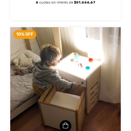
6
cuotas sin interés de
$51.666,67
10
%
OFF