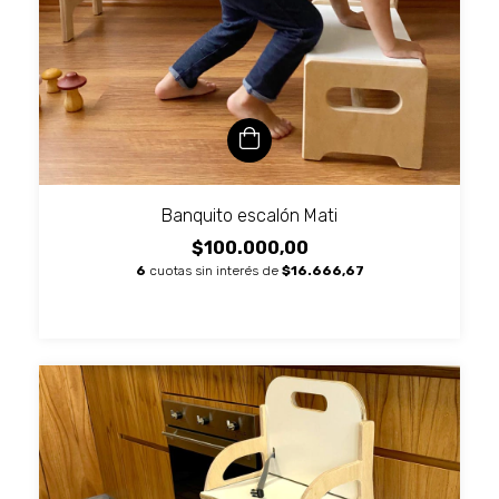
Banquito escalón Mati
$100.000,00
6
cuotas sin interés de
$16.666,67