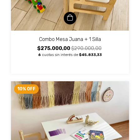
Combo Mesa Juana + 1 Silla
$275.000,00
$290.000,00
6
cuotas sin interés de
$45.833,33
10
%
OFF