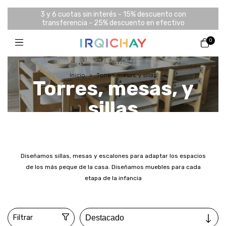
3 y 6 cuotas sin interés - 15% descuento con
transferencia - 25% descuento en efectivo
0
Inicio
>
Torres, mesas, y sillas
Torres, mesas, y
sillas
Diseñamos sillas, mesas y escalones para adaptar los espacios
de los más peque de la casa. Diseñamos muebles para cada
etapa de la infancia
Filtrar