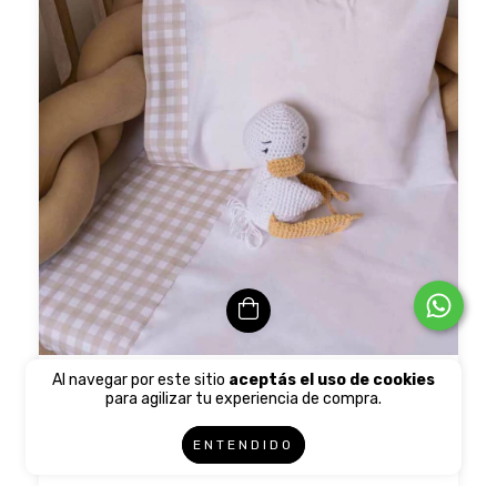
Al navegar por este sitio
aceptás el uso de cookies
Sábanas
para agilizar tu experiencia de compra.
$44.000,00
6
cuotas sin interés de
$7.333,33
ENTENDIDO