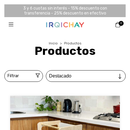
3 y 6 cuotas sin interés - 15% descuento con
transferencia - 25% descuento en efectivo
0
Inicio
>
Productos
Productos
Filtrar